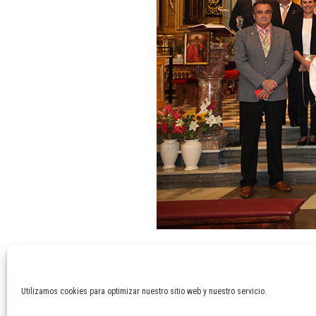
Categorías
general
Aleluya, aleluya… Cristo ha resucitado
La Fe de un pueblo
Utilizamos cookies para optimizar nuestro sitio web y nuestro servicio.