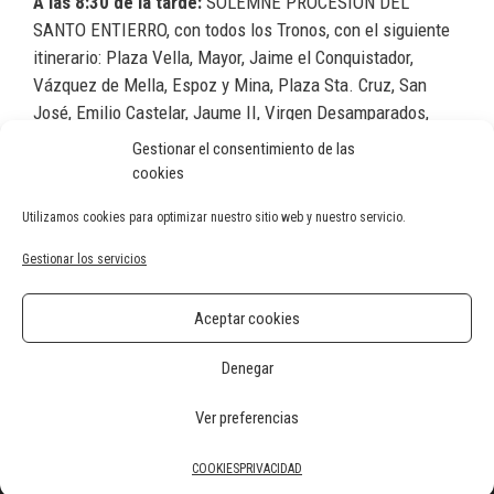
A las 8:30 de la tarde:
SOLEMNE PROCESION DEL
SANTO ENTIERRO, con todos los Tronos, con el siguiente
itinerario: Plaza Vella, Mayor, Jaime el Conquistador,
Vázquez de Mella, Espoz y Mina, Plaza Sta. Cruz, San
José, Emilio Castelar, Jaume II, Virgen Desamparados,
Colon, Emilio Castelar, Plaza del País Valencia, Travesía,
Gestionar el consentimiento de las
San Isidro, Francisco Santo, Sentenero, Sirera y Dara, San
cookies
Isidro, Plaza San Vicente, Gran Capitán, Méndez Nuñez,
Utilizamos cookies para optimizar nuestro sitio web y nuestro servicio.
Mayor y Plaza Vella.
Gestionar los servicios
31 de Marzo · Domingo de Resurrección
Aceptar cookies
A las 10:00 de la mañana:
SOLEMNE PROCESION DEL
ENCUENTRO, acompañando al Santísimo SACRAMENTO,
Denegar
con el recorrido de costumbre.
Ver preferencias
2026 · Semana Santa Novelda
COOKIES
PRIVACIDAD