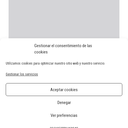
Gestionar el consentimiento de las
cookies
Utilizamos cookies para optimizar nuestro sitio web y nuestro servicio.
Gestionar los servicios
Categorías
general
,
Junta Mayor
,
Semana Santa 2023
Aceptar cookies
Bases concurso de fotografía 2023
Denegar
Recibimos la distinción de interés turístico autonómico
Ver preferencias
2026 · Semana Santa Novelda