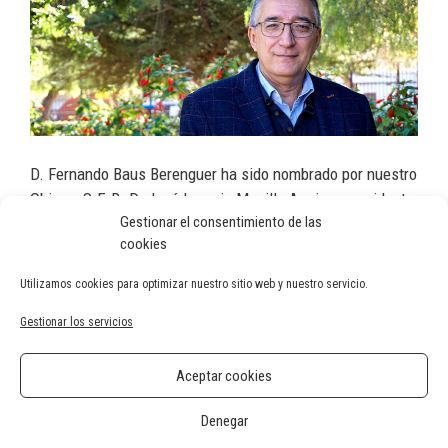
D. Fernando Baus Berenguer ha sido nombrado por nuestro
Obispo, S.E.R. D. José Ignacio Munilla Aguirre, presidente
Gestionar el consentimiento de las
de la Cofradía del Stmo. Cristo de la Agonía. Recibe,
cookies
Fernando, nuestra más sincera enhorabuena.
Utilizamos cookies para optimizar nuestro sitio web y nuestro servicio.
Categorías
Cofradía del Stmo. Cristo de la Agonía
,
general
,
Junta
Gestionar los servicios
Mayor
Dña. Remedios Mira Castelló, nueva presidenta de la
Aceptar cookies
Hermandad de la Oración del Huerto
Denegar
Fallece el Papa emérito, Benedicto XVI